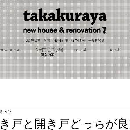
大阪府知事 許可（般−3）第146745号 一般建設業
new house.
VR住宅展示場
contact.
about.
耐久の家
: 6分
き戸と開き戸どっちが良