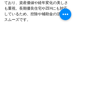
ており、資産価値や経年変化の美しさ
も重視。長期優良住宅やZEHにも対応
しているため、控除や補助金の活用も
スムーズです。
また、大阪・奈良の地域性に合わせた
土地・資金・制度をふまえたプラン提
案が可能で、後悔しない家づくりを実
現します。
まとめ｜ペアローンは
「制度理解＋将来設計」
が成功のカギ
ペアローンは魅力的な制度ですが、将
来的なリスクや制度の理解が不十分だ
と、思わぬトラブルや後悔につながる
こともあります。