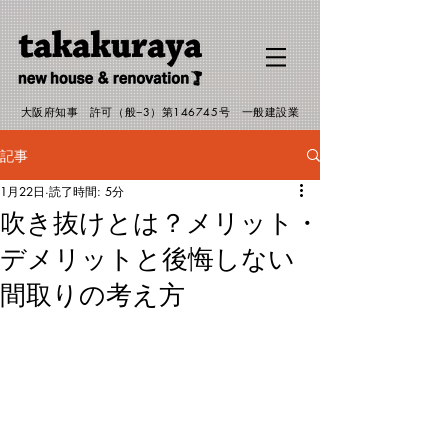
G-EJMHP19RSW
大阪府知事 許可（般−3）第146745号 一般建設業
記事
1月22日
読了時間: 5分
吹き抜けとは？メリット・
デメリットと後悔しない
間取りの考え方