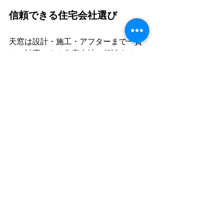
信頼できる住宅会社選び
天窓は設計・施工・アフターまで一貫
して対応できる住宅会社に相談するこ
とが重要です。特に、長く住み続ける
ことを前提とした家づくりでは、施工
後のサポート体制も安心材料になりま
す。
天窓が向いている家・向
いていない家
天窓が向いているケース
周囲の建物の影響で壁窓からの採