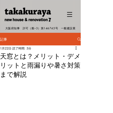
G-EJMHP19RSW
大阪府知事 許可（般−3）第146745号 一般建設業
記事
1月22日
読了時間: 5分
天窓とは？メリット・デメ
リットと雨漏りや暑さ対策
まで解説