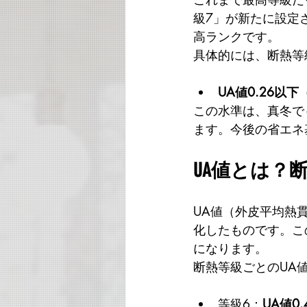
級7」が新たに設定
高ランクです。
具体的には、断熱等
UA値0.26以下
この水準は、真冬で
ます。今後の省エネ
UA値とは？
UA値（外皮平均熱
化したものです。こ
になります。
断熱等級ごとのUA
等級6：
UA値0