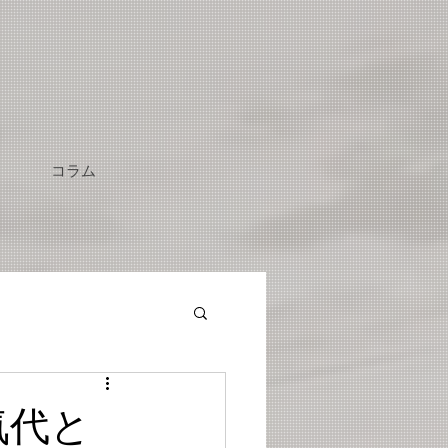
コラム
気代と