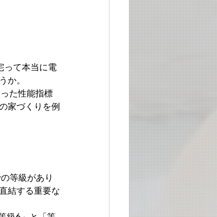
宅って本当に電
うか。
いった性能指標
の家づくりを例
での等級があり
直結する重要な
等級6」と「等