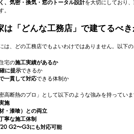
く、気密・換気・窓のトータル設計
を大切にしており、
す。
の家は「どんな工務店」で建てるべき
には、どの工務店でもよいわけではありません。以下の
住宅の
施工実績があるか
明確に提示
できるか
で一貫して対応
できる体制か
密高断熱のプロ」として以下のような強みを持っていま
実施
材・漆喰）との両立
丁寧な施工体制
T20 G2〜G3にも対応可能