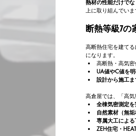
熱材の性能だけでな
上に取り組んでいま
断熱等級7
高断熱住宅を建てる
になります。
高断熱・高気密
UA値やC値を
設計から施工ま
高倉屋では、「高気
全棟気密測定を
自然素材（無垢
専属大工による
ZEH住宅・HEA