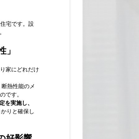
能住宅です。設
。
性」
まり家にどれだけ
、断熱性能のメ
のです。
定を実施し、
っかりと確保し
の好影響