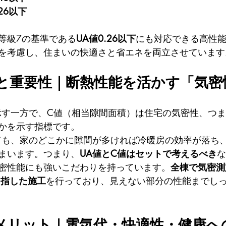
.26以下
等級7の基準である
UA値0.26以下
にも対応できる高性
を考慮し、住まいの快適さと省エネを両立させています
と重要性｜断熱性能を活かす「気密
示す一方で、C値（相当隙間面積）は住宅の気密性、つ
かを示す指標です。
ても、家のどこかに隙間が多ければ冷暖房の効率が落ち
まいます。つまり、
UA値とC値はセットで考えるべき
な
密性能にも強いこだわりを持っています。
全棟で気密測
目指した施工
を行っており、見えない部分の性能までし
メリット｜電気代・快適性・健康へ