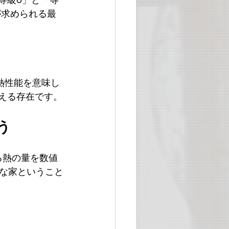
が求められる最
熱性能を意味し
える存在です。
う
る熱の量を数値
な家ということ