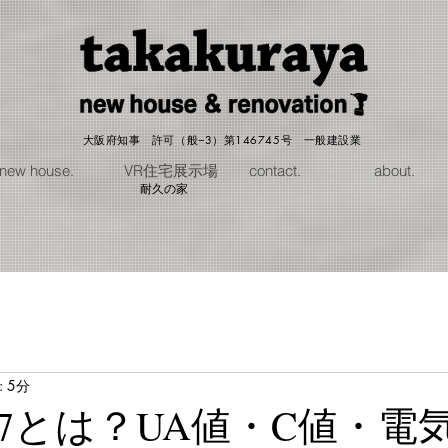
大阪府知事 許可（般−3）第146745号 一般建設業
new house.
VR住宅展示場
contact.
about.
耐久の家
 5分
7とは？UA値・C値・電