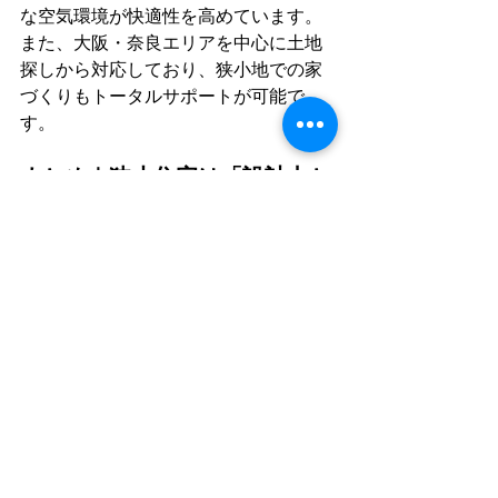
な空気環境が快適性を高めています。
また、大阪・奈良エリアを中心に土地
探しから対応しており、狭小地での家
づくりもトータルサポートが可能で
す。
まとめ｜狭小住宅は「設計力と
住宅性能」で選ぶ時代へ
狭小住宅は、土地の制約があるからこ
そ「暮らしの質」を追求できる住まい
です。価格だけでなく、快適性やデザ
イン性、資産性といった総合的な価値
が問われます。
その実現のためには、設計力と住宅性
能の両立が不可欠です。高倉屋なら、
狭小でも“広がり”を感じられる空間
と、永く快適に住める家を提供してく