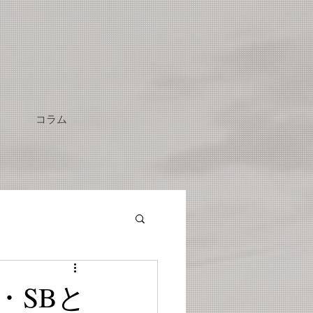
コラム
・SBと