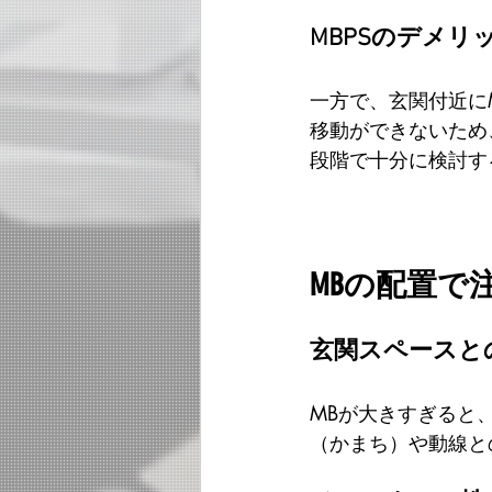
MBPSのデメリ
一方で、玄関付近にM
移動ができないため
段階で十分に検討す
MBの配置で
玄関スペースと
MBが大きすぎると
（かまち）や動線と