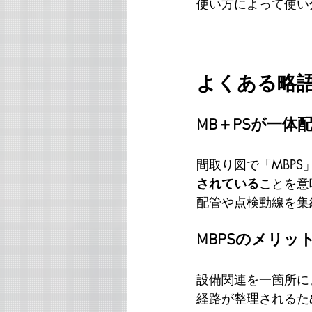
使い方によって使い
よくある略語
MB＋PSが一体
間取り図で「MBP
されている
ことを意
配管や点検動線を集
MBPSのメリッ
設備関連を一箇所に
経路が整理されるた