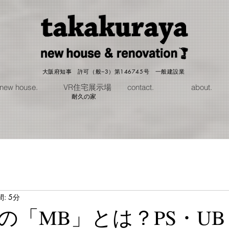
大阪府知事 許可（般−3）第146745号 一般建設業
new house.
VR住宅展示場
contact.
about.
耐久の家
: 5分
の「MB」とは？PS・UB