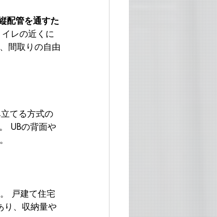
縦配管を通すた
トイレの近くに
め、間取りの自由
み立てる方式の
 UBの背面や
。
。 戸建て住宅
あり、収納量や