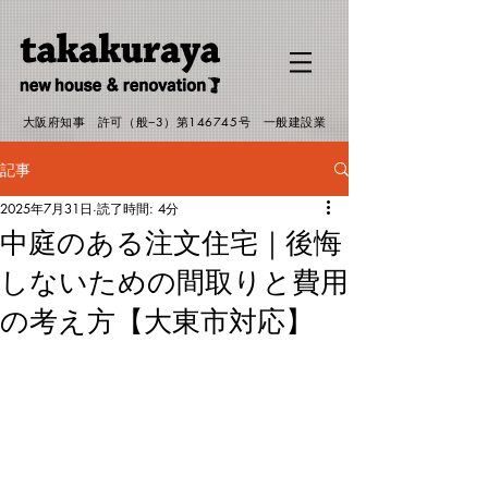
G-EJMHP19RSW
大阪府知事 許可（般−3）第146745号 一般建設業
記事
2025年7月31日
読了時間: 4分
中庭のある注文住宅｜後悔
しないための間取りと費用
の考え方【大東市対応】