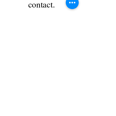
contact.
Name
Email
Phone
Message
Send